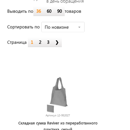
в день обращения
Выводить по
36
60
90
товаров
Cортировать по
По новизне
Страница
1
2
3
❯
Артикул
12-952027
Складная сумка Reviver из переработанного
пластика, серый