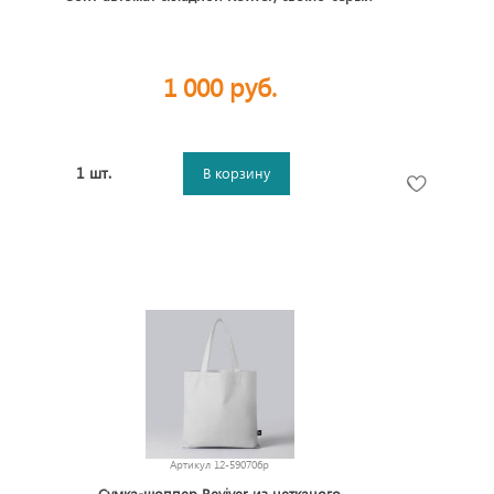
1 000 руб.
1 шт.
В корзину
Артикул
12-590706p
Сумка-шоппер Reviver из нетканого