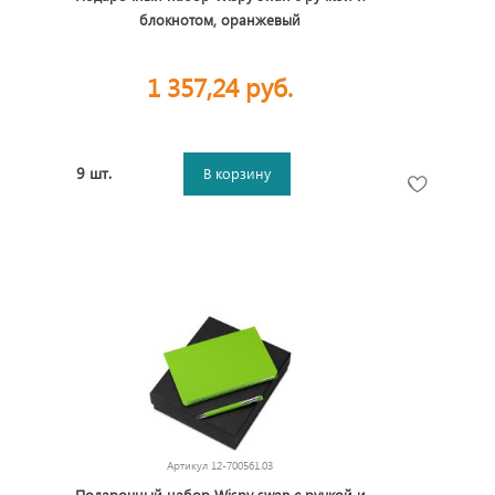
блокнотом, оранжевый
1 357,24 руб.
9 шт.
В корзину
Артикул
12-700561.03
Подарочный набор Wispy swan с ручкой и