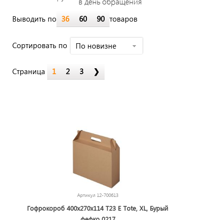
в день обращения
Выводить по
36
60
90
товаров
Cортировать по
По новизне
Страница
1
2
3
❯
Артикул
12-700613
Гофрокороб 400х270х114 Т23 E Tote, XL, Бурый
фефко 0217