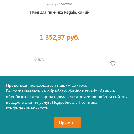
Артикул
12-837502
Плед для пикника Regale, синий
1 352,37 руб.
0 шт.
Продолжая пользоваться нашим сайтом,
Вы
соглашаетесь
на обработку файлов cookie. Данные
обрабатываются в целях улучшения качества работы сайта и
Выводить по
36
60
90
товаров
предоставления услуг. Подробнее в
Политике
конфиденциальности
.
Принять