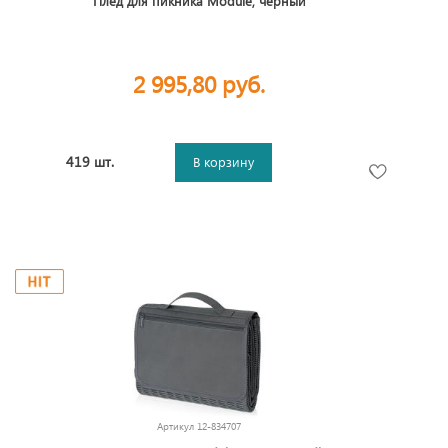
Плед для пикника Module, черный
2 995,80 руб.
419 шт.
В корзину
Артикул
12-834707