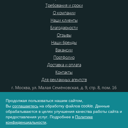
Требования и сроки
О компании
Наши клиенты
Благодарности
Отзывы
Наши бренды
Вакансии
Портфолио
Доставка и оплата
Контакты
Для рекламных агентств
г. Москва, ул. Малая Семёновская, д. 9, стр. 8, пом. 16
+7(495)540-48-18
Продолжая пользоваться нашим сайтом,
8 (800) 555-80-87
Вы
соглашаетесь
на обработку файлов cookie. Данные
e-mail:
info@dono.su
обрабатываются в целях улучшения качества работы сайта и
предоставления услуг. Подробнее в
Политике
конфиденциальности
.
Карта сайта