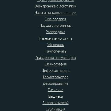
Электроника с логотипом
Часы и погодные станции
Эко-подарки
Посуда с логотипом
Распродажа
Нанесение логотипа
УФ печать
Тампопечать
Гравировка на сувенирах
Шелкография
Цифровая печать
Термотрансфер
Деколирование
Тиснение
Вышивка
Заливка смолой
Сублимация