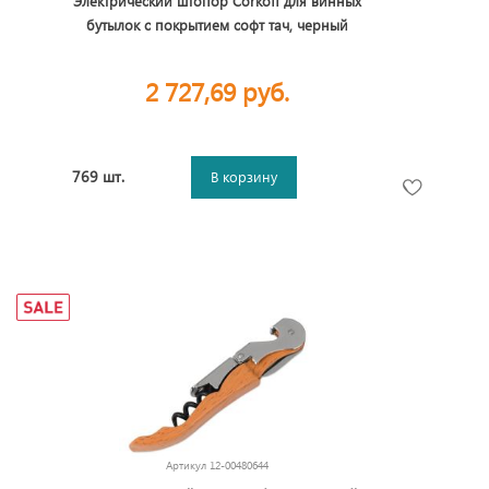
Электрический штопор Corkoff для винных
бутылок с покрытием софт тач, черный
2 727,69 руб.
769 шт.
В корзину
Артикул
12-00480644