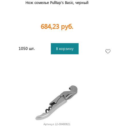
Нож сомелье Pulltap's Basic, черный
684,23 руб.
1050 шт.
В корзину
Артикул
12-00480621