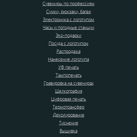
Сувениры по профессиям
Сумки, рюкзаки, багаж
Электроника с логотипом
Часы и погодные станции
Эко-подарки
Посуда с логотипом
Распродажа
Нанесение логотипа
УФ печать
Тампопечать
Гравировка на сувенирах
Шелкография
Цифровая печать
Термотрансфер
Деколирование
Тиснение
Вышивка