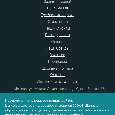
Заливка смолой
Сублимация
Требования и сроки
О компании
Наши клиенты
Благодарности
Отзывы
Наши бренды
Вакансии
Портфолио
Доставка и оплата
Контакты
Для рекламных агентств
г. Москва, ул. Малая Семёновская, д. 9, стр. 8, пом. 16
+7(495)540-48-18
Продолжая пользоваться нашим сайтом,
8 (800) 555-80-87
Вы
соглашаетесь
на обработку файлов cookie. Данные
e-mail:
info@dono.su
обрабатываются в целях улучшения качества работы сайта и
предоставления услуг. Подробнее в
Политике